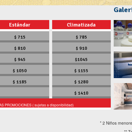
Galer
Estándar
Climatizada
$ 715
$ 785
$ 810
$ 910
$ 945
$1045
$ 1050
$ 1155
$ 1185
$ 1280
$ 1410
 PROMOCIONES ( sujetas a disponibilidad)
* 2 Niños menore
** T